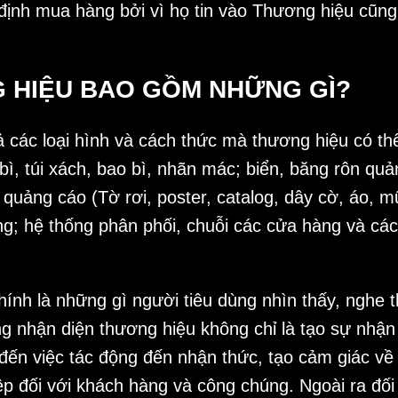
định mua hàng bởi vì họ tin vào Thương hiệu cũng
 HIỆU BAO GỒM NHỮNG GÌ?
ả các loại hình và cách thức mà thương hiệu có th
 bì, túi xách, bao bì, nhãn mác; biển, băng rôn q
quảng cáo (Tờ rơi, poster, catalog, dây cờ, áo, 
òng; hệ thống phân phối, chuỗi các cửa hàng và cá
ính là những gì người tiêu dùng nhìn thấy, nghe 
 nhận diện thương hiệu không chỉ là tạo sự nhận b
đến việc tác động đến nhận thức, tạo cảm giác v
ệp đối với khách hàng và công chúng. Ngoài ra đối