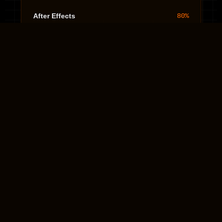
After Effects
80%
Capcut PC / Mobile
95%
Indesign
85%
Kỹ năng vận hành AI (Claude, Veo3, Grok,
90
Midjourney...)
%
Năng Lực & Dịch Vụ Chuyên
Môn