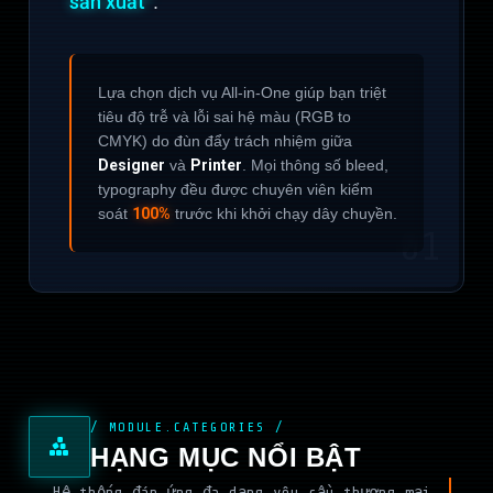
sản xuất”
.
Lựa chọn dịch vụ All-in-One giúp bạn triệt
tiêu độ trễ và lỗi sai hệ màu (RGB to
CMYK) do đùn đẩy trách nhiệm giữa
Designer
và
Printer
. Mọi thông số bleed,
typography đều được chuyên viên kiểm
soát
100%
trước khi khởi chạy dây chuyền.
01
/ MODULE.CATEGORIES /
HẠNG MỤC NỔI BẬT
Hệ thống đáp ứng đa dạng yêu cầu thương mại