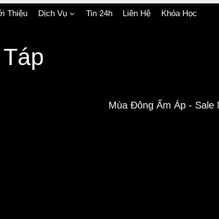
ới Thiệu
Dịch Vụ
Tin 24h
Liên Hệ
Khóa Học
 Táp