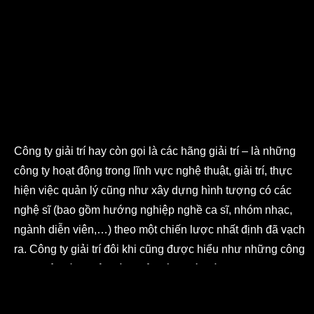
Công ty giải trí hay còn gọi là các hãng giải trí – là những
công ty hoạt động trong lĩnh vực nghệ thuật, giải trí, thực
hiện việc quản lý cũng như xây dựng hình tượng có các
nghệ sĩ (bao gồm hướng nghiệp nghề ca sĩ, nhóm nhạc,
ngành diễn viên,…) theo một chiến lược nhất định đã vạch
ra. Công ty giải trí đôi khi cũng được hiểu như những công
ty chuyên về thu âm làm việc cùng với các DJ, music
producer,… các hãng phim truyền hình hay là một đài
truyền hình nào đó với các show truyền hình chẳng hạn