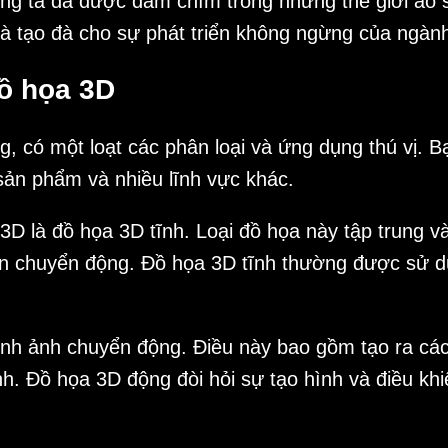
úng ta đã được đắm chìm trong những thế giới ảo s
à tạo đà cho sự phát triển không ngừng của ngành
ồ họa 3D
, có một loạt các phân loại và ứng dụng thú vị. B
 sản phẩm và nhiều lĩnh vực khác.
D là đồ họa 3D tĩnh. Loại đồ họa này tập trung và
iện chuyển động. Đồ họa 3D tĩnh thường được sử d
hình ảnh chuyển động. Điều này bao gồm tạo ra các
nh. Đồ họa 3D động đòi hỏi sự tạo hình và điều kh