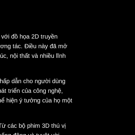
 với đồ họa 2D truyền
ương tác. Điều này đã mở
c, nội thất và nhiều lĩnh
m hấp dẫn cho người dùng
át triển của công nghệ,
hể hiện ý tưởng của họ một
Từ các bộ phim 3D thú vị