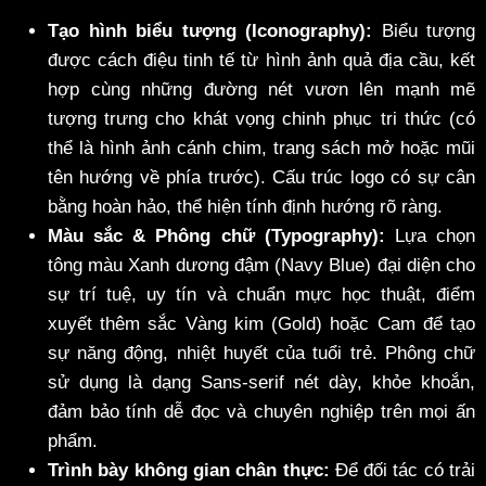
Tạo hình biểu tượng (Iconography):
Biểu tượng
được cách điệu tinh tế từ hình ảnh quả địa cầu, kết
hợp cùng những đường nét vươn lên mạnh mẽ
tượng trưng cho khát vọng chinh phục tri thức (có
thể là hình ảnh cánh chim, trang sách mở hoặc mũi
tên hướng về phía trước). Cấu trúc logo có sự cân
bằng hoàn hảo, thể hiện tính định hướng rõ ràng.
Màu sắc & Phông chữ (Typography):
Lựa chọn
tông màu Xanh dương đậm (Navy Blue) đại diện cho
sự trí tuệ, uy tín và chuẩn mực học thuật, điểm
xuyết thêm sắc Vàng kim (Gold) hoặc Cam để tạo
sự năng động, nhiệt huyết của tuổi trẻ. Phông chữ
sử dụng là dạng Sans-serif nét dày, khỏe khoắn,
đảm bảo tính dễ đọc và chuyên nghiệp trên mọi ấn
phẩm.
Trình bày không gian chân thực:
Để đối tác có trải