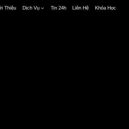
ới Thiệu
Dịch Vụ
Tin 24h
Liên Hệ
Khóa Học