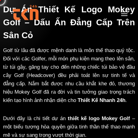
Dự Án Thiết Kế Logo Mokey
Golf – Dấu Ấn Đẳng Cấp Trên
Sân Cỏ
Golf từ lâu đã được mệnh danh là môn thể thao quý tộc.
Đối với các Golfer, mỗi món phụ kiện mang theo lên sân,
từ túi gậy, găng tay cho đến những chiếc túi bảo vệ đầu
cây Golf (Headcover) đều phải toát lên sự tinh tế và
đẳng cấp. Nắm bắt được nhu cầu khắt khe đó, thương
hiệu Mokey Golf đã ra đời và tin tưởng giao trọng trách
kiến tạo hình ảnh nhận diện cho
Thiết Kế Nhanh 24h
.
Dưới đây là chi tiết dự án
thiết kế logo Mokey Golf
–
một biểu tượng hòa quyện giữa tinh thần thể thao mạnh
mẽ và sự sang trọng vượt thời gian.