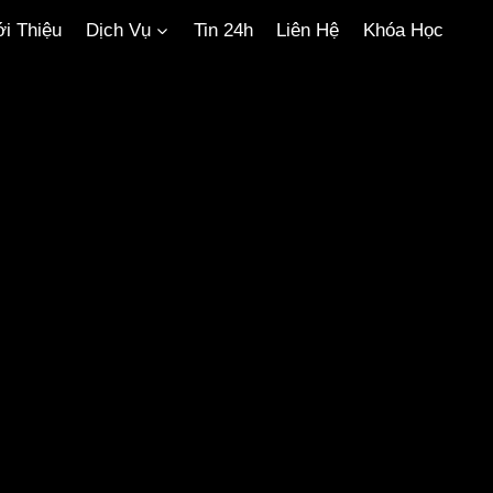
ới Thiệu
Dịch Vụ
Tin 24h
Liên Hệ
Khóa Học