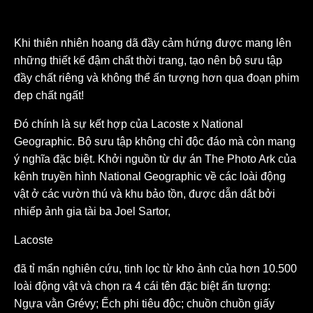
Khi thiên nhiên hoang dã đầy cảm hứng được mang lên
những thiết kế đậm chất thời trang, tạo nên bộ sưu tập
đầy chất riêng và không thể ấn tượng hơn qua đoạn phim
đẹp chất ngất!
Đó chính là sự kết hợp của Lacoste x National
Geographic. Bộ sưu tập không chỉ độc đáo mà còn mang
ý nghĩa đặc biệt. Khởi nguồn từ dự án The Photo Ark của
kênh truyền hình National Geographic về các loài động
vật ở các vườn thú và khu bảo tồn, được dẫn dắt bởi
nhiếp ảnh gia tài ba Joel Sartor,
Lacoste
đã tỉ mẩn nghiên cứu, tinh lọc từ kho ảnh của hơn 10.500
loài động vật và chọn ra 4 cái tên đặc biệt ấn tượng:
Ngựa vằn Grévy; Ếch phi tiêu độc; chuồn chuồn giấy